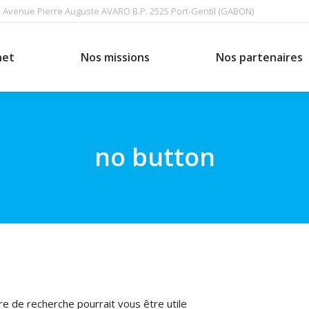
Avenue Pierre Auguste AVARO B.P. 2525 Port-Gentil (GABON)
Nos missions
Nos partenaires
net
Nos missions
Nos partenaires
no button
e de recherche pourrait vous être utile