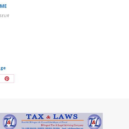
OME
SEUR
age
tager
Partager
sur
kedIn
Pinterest