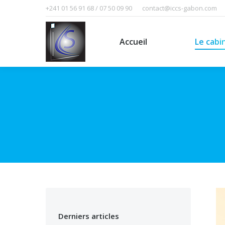
+241 01 56 91 68 / 07 50 09 90
contact@iccs-gabon.com
Accueil
Le cabinet
Accueil
Le cabi
Derniers articles