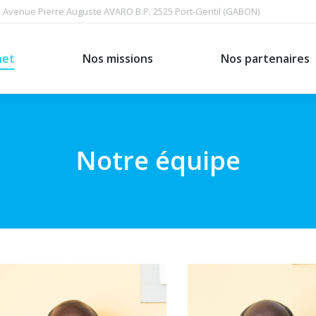
Avenue Pierre Auguste AVARO B.P. 2525 Port-Gentil (GABON)
Nos missions
Nos partenaires
net
Nos missions
Nos partenaires
Notre équipe