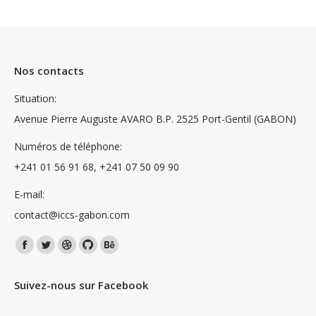
Nos contacts
Situation:
Avenue Pierre Auguste AVARO B.P. 2525 Port-Gentil (GABON)
Numéros de téléphone:
+241 01 56 91 68, +241 07 50 09 90
E-mail:
contact@iccs-gabon.com
Trouvez nous sur :
La
La
La
La
La
page
page
page
page
page
Suivez-nous sur Facebook
Facebook
Twitter
Dribble
Github
Behance
s'ouvre
s'ouvre
s'ouvre
s'ouvre
s'ouvre