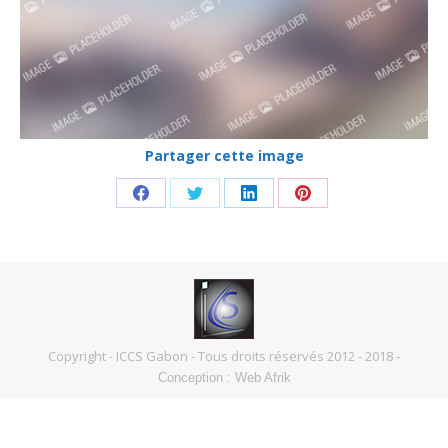
Partager cette image
Partager
Partager
Partager
Partager
sur
sur
sur
sur
Facebook
Twitter
LinkedIn
Pinterest
Copyright - ICCS Gabon - Tous droits réservés 2012 - 2018
-
Conception :
Web Afrik