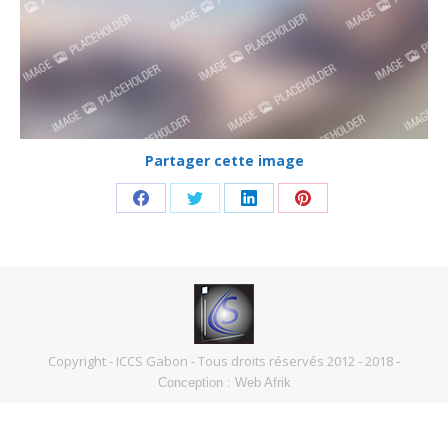
Partager cette image
Partager
Partager
Partager
Partager
sur
sur
sur
sur
Facebook
Twitter
LinkedIn
Pinterest
Copyright - ICCS Gabon - Tous droits réservés 2012 - 2018
-
Conception :
Web Afrik