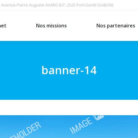
Avenue Pierre Auguste AVARO B.P. 2525 Port-Gentil (GABON)
Nos missions
Nos partenaires
net
Nos missions
Nos partenaires
banner-14