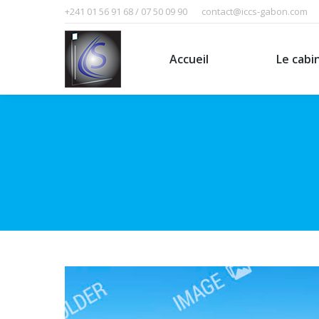
+241 01 56 91 68 / 07 50 09 90
contact@iccs-gabon.com
Accueil
Le cabinet
Accueil
Le cabi