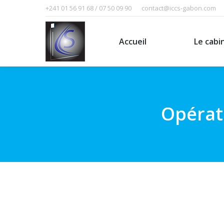
+241 01 56 91 68 / 07 50 09 90
contact@iccs-gabon.com
Accueil
Le cabinet
Accueil
Le cabi
Opérati