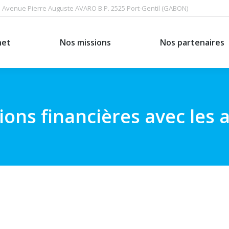
Avenue Pierre Auguste AVARO B.P. 2525 Port-Gentil (GABON)
Nos missions
Nos partenaires
net
Nos missions
Nos partenaires
ons financières avec les 