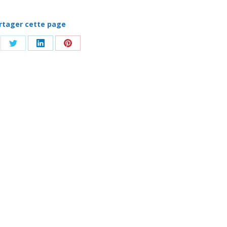
rtager cette page
tager
Partager
Partager
Partager
sur
sur
sur
ebook
Twitter
LinkedIn
Pinterest