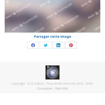
Partager cette image
Partager
Partager
Partager
Partager
sur
sur
sur
sur
Facebook
Twitter
LinkedIn
Pinterest
Copyright - ICCS Gabon - Tous droits réservés 2012 - 2018
-
Conception :
Web Afrik