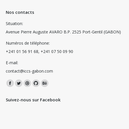
Nos contacts
Situation:
Avenue Pierre Auguste AVARO B.P. 2525 Port-Gentil (GABON)
Numéros de téléphone:
+241 01 56 91 68, +241 07 50 09 90
E-mail:
contact@iccs-gabon.com
Trouvez nous sur :
La
La
La
La
La
page
page
page
page
page
Suivez-nous sur Facebook
Facebook
Twitter
Dribble
Github
Behance
s'ouvre
s'ouvre
s'ouvre
s'ouvre
s'ouvre
dans
dans
dans
dans
dans
une
une
une
une
une