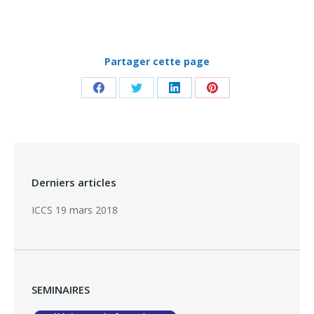
Partager cette page
Partager
Partager
Partager
Partager
sur
sur
sur
sur
Facebook
Twitter
LinkedIn
Pinterest
Derniers articles
ICCS
19 mars 2018
SEMINAIRES